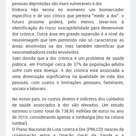
pessoas deprimidas são mais vulneráveis à dor.
Embora não exista no momento um biomarcador
específico e de uso clínico que permita "medir a dor", o
futuro próximo poderá, pelo menos, levar-nos à
identificação do risco/ susceptibilidade para desenvolver
dor crónica. Outra área em grande expansão é a nível da
neuroimagem que tem permitido não só caracterizar as
áreas envolvidas na dor mas também identificar que
neuromediadores estão envolvidos.
Sem dúvida que a dor crónica é um problema de saúde
pública: em Portugal cerca de 37% da população adulta
sofre com esta doença. A dor crónica está associada a
uma diminuição significativa na qualidade de vida das
pessoas, com custos e limitações pessoais, familiares,
sociais e laborais.
No nosso país, os custos diretos e indiretos dos cuidados
de saúde associados à dor são elevados. Um estudo
estimou o custo total de 738,85 milhões de euros no ano
de 2010, considerando apenas a lombalgia [dor na coluna
lombar].
O Plano Nacional de Luta contra a Dor (PNLCD) nasceu da
colaboração entre a Direção Geral da Saúde e a