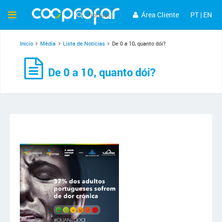
Área Cliente
PT
|
EN
Início
Média
Lista de Notícias
De 0 a 10, quanto dói?
De 0 a 10, quanto dói?