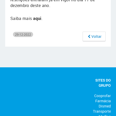
dezembro deste ano.
Saiba mais
aqui
.
29-12-2022
Voltar
SITES DO
GRUPO
Cooprofar
Farmácia
Dismed
Transporte