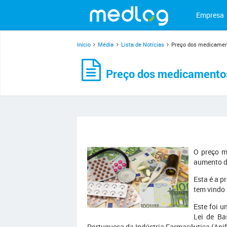
Empresa
Início
Média
Lista de Notícias
Preço dos medicament
Preço dos medicamentos
O preço m
aumento de
Esta é a p
tem vindo 
Este foi 
Lei de Ba
Portuguesa da Indústria Farmacêutica (Api