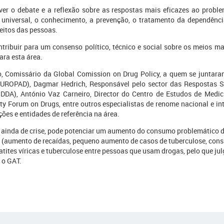
ver o debate e a reflexão sobre as respostas mais eficazes ao probl
o universal, o conhecimento, a prevenção, o tratamento da dependênc
eitos das pessoas.
tribuir para um consenso político, técnico e social sobre os meios ma
ara esta área.
o, Comissário da Global Comission on Drug Policy, a quem se juntar
EUROPAD), Dagmar Hedrich, Responsável pelo sector das Respostas 
DDA), António Vaz Carneiro, Director do Centro de Estudos de Med
ty Forum on Drugs, entre outros especialistas de renome nacional e in
ões e entidades de referência na área.
, ainda de crise, pode potenciar um aumento do consumo problemático 
is (aumento de recaídas, pequeno aumento de casos de tuberculose, con
atites víricas e tuberculose entre pessoas que usam drogas, pelo que ju
 o GAT.