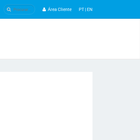
Área Cliente
PT
|
EN