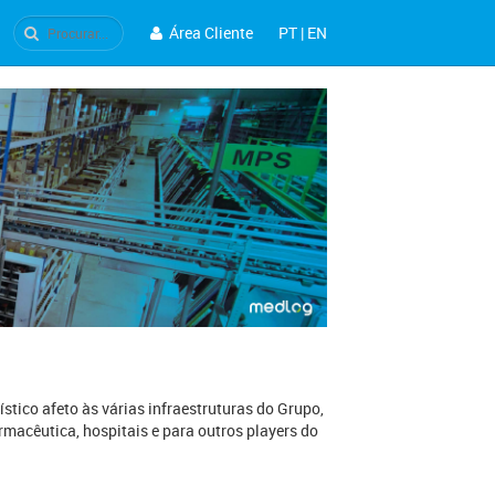
Área Cliente
PT
|
EN
stico afeto às várias infraestruturas do Grupo,
7 dezembro
rmacêutica, hospitais e para outros players do
nfarmed autoriza
imodipina com rotulação
strangeira