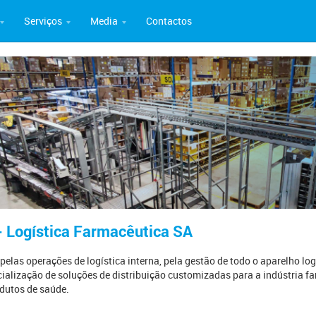
Serviços
Media
Contactos
- Logística Farmacêutica SA
elas operações de logística interna, pela gestão de todo o aparelho logí
27 dezembro
09 dezembro
0
ialização de soluções de distribuição customizadas para a indústria fa
cialização
Mais de 26 milhões de doses
Testagem à COVID-19 nas
I
odutos de saúde.
e nitrilo
de vacinas administradas
farmácias permitiu maior
N
em Portugal desde a
acesso e cobertura nacional,
e