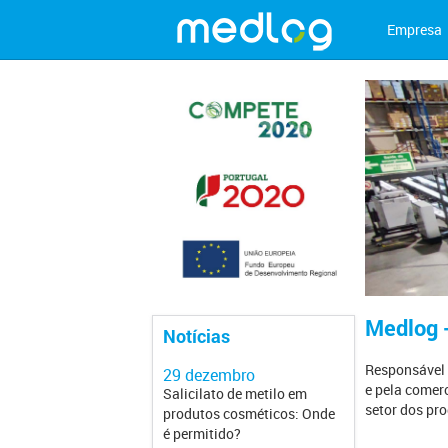
Empresa
Medlog 
Notícias
Responsável p
29 dezembro
28 dezembro
e pela comerc
Salicilato de metilo em
Suspensa comer
setor dos pr
produtos cosméticos: Onde
de lote de luvas d
é permitido?