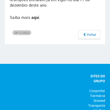
dezembro deste ano.
Saiba mais
aqui
.
29-12-2022
Voltar
SITES DO
GRUPO
Cooprofar
Farmácia
Dismed
Transporte